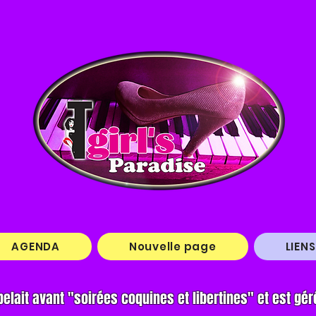
AGENDA
Nouvelle page
LIENS
pelait avant "soirées coquines et libertines" et
est gér