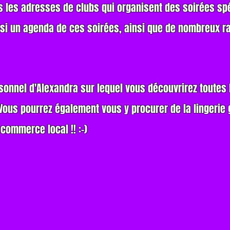
s les adresses de clubs qui organisent des soirées spé
si un agenda de ces soirées, ainsi que de nombreux ra
rsonnel d'Alexandra sur lequel vous découvrirez toutes 
Vous pourrez également vous y procurer de la lingerie 
 commerce local !! :-)