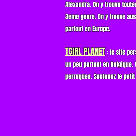
Alexandra. On y trouve toute
3eme genre. On y trouve aus
partout en Europe.
TGIRL PLANET
: le site pe
un peu partout en Belgique. 
perruques. Soutenez le petit