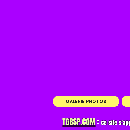
GALERIE PHOTOS
TGBSP.COM
:
ce site s'ap