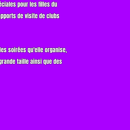
ciales pour les filles du
pports de visite de clubs
les soirées qu'elle organise,
grande taille ainsi que des